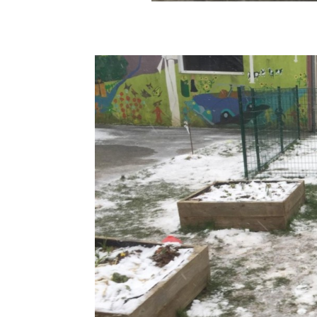
Sainte-Famille sous la neige
Fév 23, 2021
Jeudi 11 mars, les él
p
Nous avons ressorti
enfants e