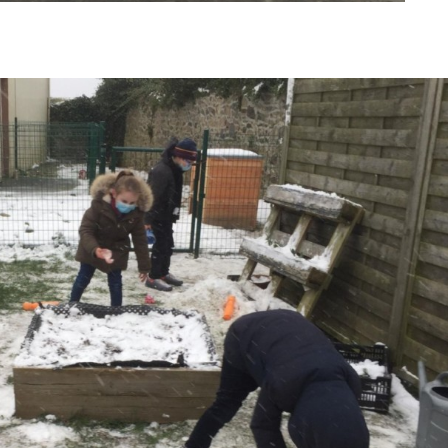
èves ont eu le plaisir de découvrir des
aysages enneigés.
 les pelles et les seaux pour que les
xpriment leur créativité.