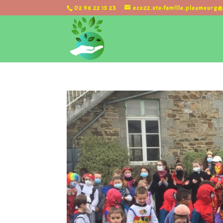
02 96 22 15 23
eco22.ste-famille.pleumeurg@