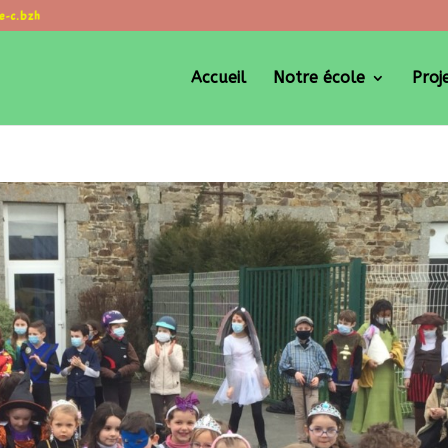
e-c.bzh
Accueil
Notre école
Proj