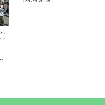
forêt de Beffou !
 au
enus
e
 de