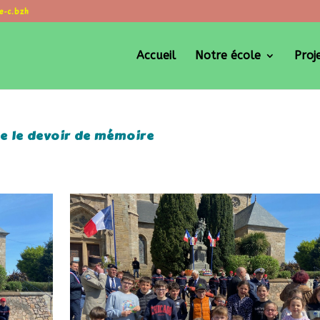
e-c.bzh
Accueil
Notre école
Proj
re le devoir de mémoire