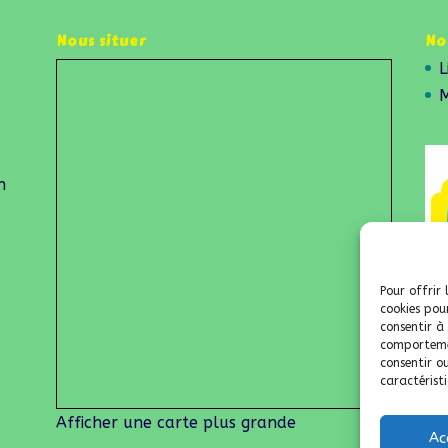
Nous situer
Nos
L
M
h
Pour offrir 
cookies pou
consentir à
comportemen
consentir o
caractéristi
Afficher une carte plus grande
Ac