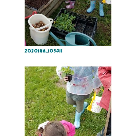
20201116_103411