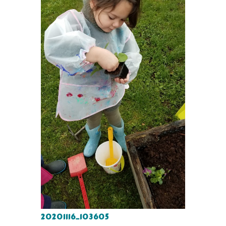
20201116_103605