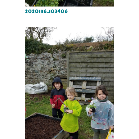
20201116_103406