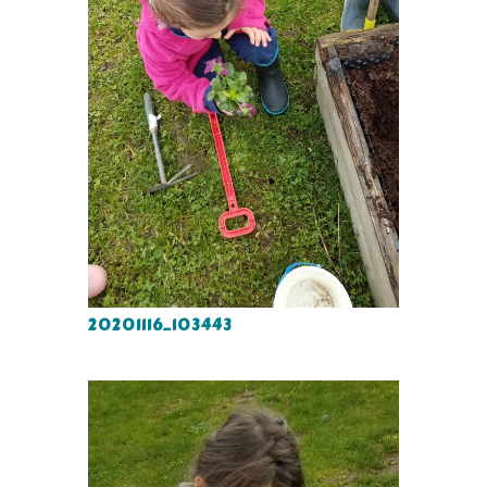
20201116_103443