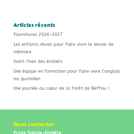
Saint-Yves des écoliers
Une équipe en formation pour faire vivre l’anglais
au quotidien
Une journée au cœur de la forêt de Beffou !
Nous contacter
Ecole Sainte-Famille
17 route de Tréguier
22740 Pleumeur-Gautier
02 96 22 15 23
eco22.ste-famille.pleumeurg@e-c.bzh
Nous situer