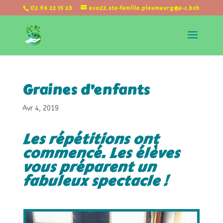
02 96 22 15 23
eco22.ste-famille.pleumeurg@e-c.bzh
Graines d’enfants
Avr 4, 2019
Les répétitions ont
commencé. Les élèves
vous préparent un
fabuleux spectacle !