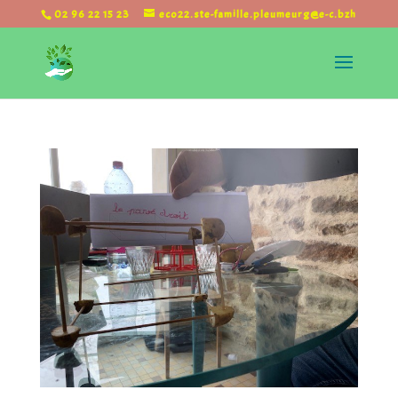
02 96 22 15 23
eco22.ste-famille.pleumeurg@e-c.bzh