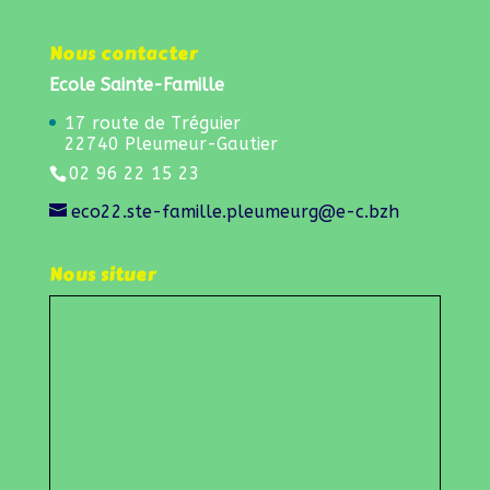
au quotidien
Une journée au cœur de la forêt de Beffou !
Nous contacter
Ecole Sainte-Famille
17 route de Tréguier
22740 Pleumeur-Gautier
02 96 22 15 23
eco22.ste-famille.pleumeurg@e-c.bzh
Nous situer